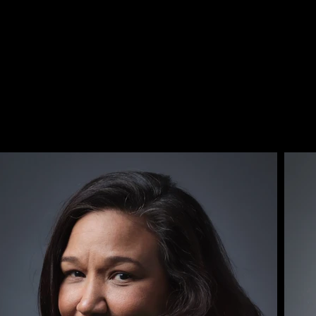
​Clarice Carvalh